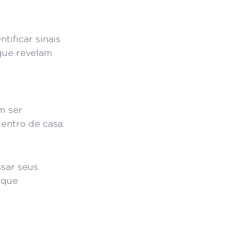
ificar sinais 
que revelam 
m ser 
entro de casa.
sar seus 
 que 