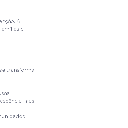
enção. A 
famílias e 
se transforma 
usas;
escência, mas 
munidades.