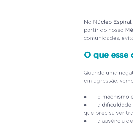
No 
Núcleo Espiral
partir do nosso 
Mé
comunidades, evita
O que esse c
Quando uma negati
em agressão, vemo
●       o 
machismo e
●       a 
dificuldade
que precisa ser tr
●       a ausência de