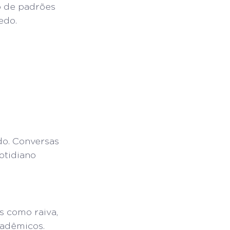
o de padrões 
edo.
do. Conversas 
otidiano 
s como raiva, 
cadêmicos.