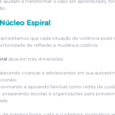
as ajudam a transformar o caso em aprendizado, for
ão.
Núcleo Espiral
, acreditamos que cada situação de violência pode 
ortunidade de reflexão e mudança coletiva.
ral
 atua em três dimensões:
rtalecendo crianças e adolescentes em sua autoesti
ionais;
roximando e apoiando famílias como redes de cuid
– preparando escolas e organizações para prevenir
ade.
e maneira firme, justa e cuidadosa, mostramos qu