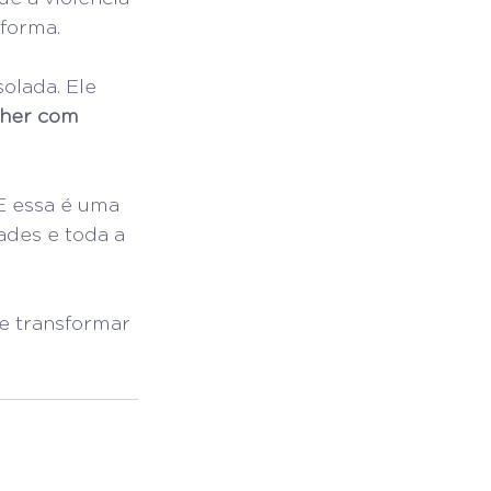
 forma.
olada. Ele 
lher com 
E essa é uma 
ades e toda a 
 e transformar 