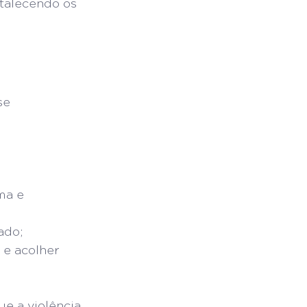
talecendo os 
se 
ma e 
ado;
 e acolher 
e a violência 