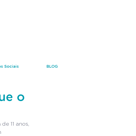
s Sociais
BLOG
ue o
 de 11 anos, 
m 