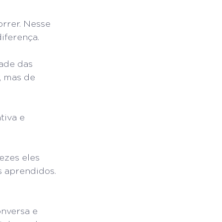
rrer. Nesse 
iferença.
ade das 
, mas de 
tiva e 
ezes eles 
 aprendidos. 
onversa e 