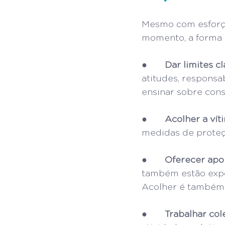
Mesmo com esforço
momento, a forma 
●       
Dar limites c
atitudes, responsa
ensinar sobre con
●       
Acolher a vít
medidas de proteç
●       
Oferecer apo
também estão expo
Acolher é também
●       
Trabalhar co