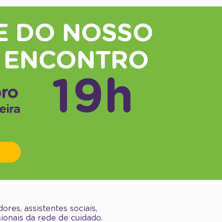
E DO NOSSO
 ENCONTRO
19h
bro
eira
res, assistentes sociais,
ionais da rede de cuidado.