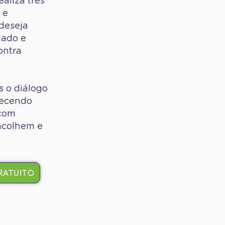
ealiza três
 e
 deseja
dado e
ontra
 o diálogo
alecendo
 com
acolhem e
RATUITO