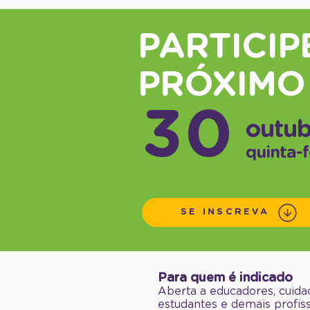
PARTICIP
PRÓXIMO
30
outu
quinta-f
SE INSCREVA
Para quem é indicado
Aberta a educadores, cuidado
estudantes e demais profiss