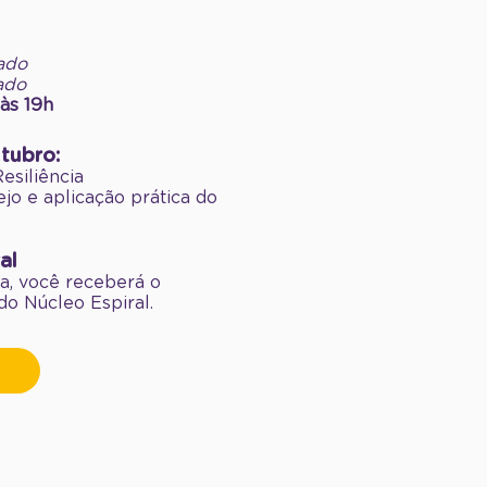
zado
zado
às 19h
tubro:
esiliência
o e aplicação prática do
al
sa, você receberá o
do Núcleo Espiral.