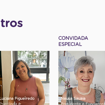
tros
CONVIDADA
ESPECIAL
Luciana Figueiredo
Neusa Sauaia
Psicóloga e
Presidente e Fundador