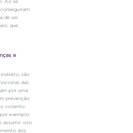
o. Ao se 
o conseguiram 
a de ser 
is, que 
nças e 
ndireto, são 
mocional das 
ssam por uma 
em prevenção 
o violento, 
 por exemplo. 
 assumir isso 
imento dos 