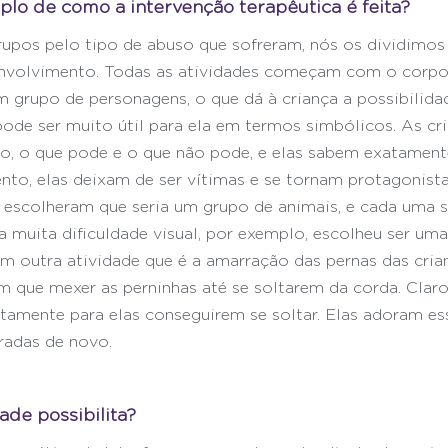
lo de como a intervenção terapêutica é feita?
pos pelo tipo de abuso que sofreram, nós os dividimos 
senvolvimento. Todas as atividades começam com o corpo
 grupo de personagens, o que dá à criança a possibilidad
ode ser muito útil para ela em termos simbólicos. As cri
po, o que pode e o que não pode, e elas sabem exatament
o, elas deixam de ser vítimas e se tornam protagonista
 escolheram que seria um grupo de animais, e cada uma s
 muita dificuldade visual, por exemplo, escolheu ser uma 
m outra atividade que é a amarração das pernas das cria
m que mexer as perninhas até se soltarem da corda. Clar
tamente para elas conseguirem se soltar. Elas adoram ess
radas de novo.
ade possibilita?