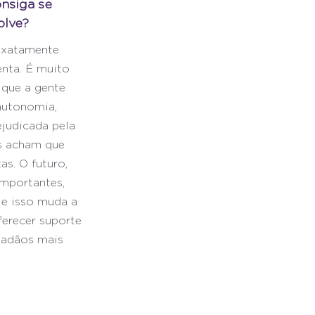
nsiga se 
olve?
 exatamente 
enta. É muito 
 que a gente 
autonomia, 
judicada pela 
s acham que 
s. O futuro, 
importantes, 
 e isso muda a 
ferecer suporte 
dadãos mais 