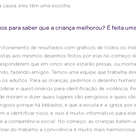
a causa, eles têm uma escolha.
rios para saber que a criança melhorou? É feita uma
toramento de resultados com gráficos de todos os índi
ostas aos mesmos desenhos feitos por elas no começo do
esponderem que em cinco anos estarão presas, ou mortas
ndo, fazendo amigos. Temos uma equipe que trabalha dir
m os adultos. Para as crianças, pedimos o desenho human
elar e questionários para identificação de violência. P
de moram e dizer quais lugares são perigosos e quais são
rigoso porque há bêbados, e que a escola e a igreja, por 
m a identificar risco, e isso é muito informativo para ela
 a competência social. No começo, as crianças batem um
 final do trabalho a convivência é muito mais harmoniosa,