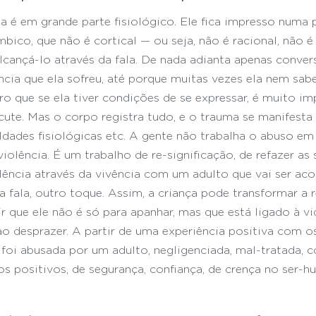
ma é em grande parte fisiológico. Ele fica impresso numa 
mbico, que não é cortical — ou seja, não é racional, não é i
cançá-lo através da fala. De nada adianta apenas conve
ência que ela sofreu, até porque muitas vezes ela nem sab
ro que se ela tiver condições de se expressar, é muito im
cute. Mas o corpo registra tudo, e o trauma se manifesta 
uldades fisiológicas etc. A gente não trabalha o abuso em 
violência. É um trabalho de re-significação, de refazer as
lência através da vivência com um adulto que vai ser aco
a fala, outro toque. Assim, a criança pode transformar a
 que ele não é só para apanhar, mas que está ligado à vid
ao desprazer. A partir de uma experiência positiva com o
 foi abusada por um adulto, negligenciada, mal-tratada, c
os positivos, de segurança, confiança, de crença no ser-h