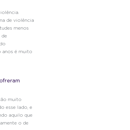
olência. 
ma de violência 
itudes menos 
 de 
do 
o anos é muito 
sofreram 
ção muito 
o esse lado, e 
ndo aquilo que 
tamente o de 