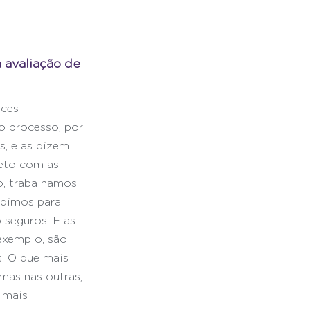
 avaliação de 
ces 
 processo, por 
, elas dizem 
eto com as 
o, trabalhamos 
edimos para 
 seguros. Elas 
exemplo, são 
s. O que mais 
as nas outras, 
 mais 