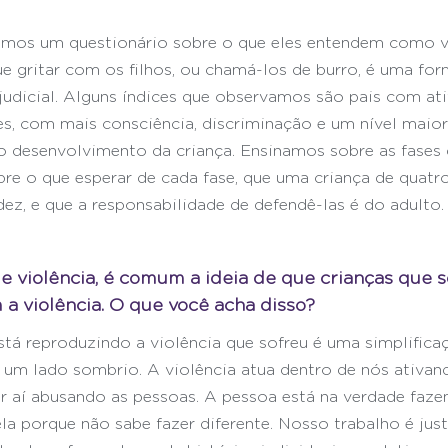
emos um questionário sobre o que eles entendem como vi
 gritar com os filhos, ou chamá-los de burro, é uma for
judicial. Alguns índices que observamos são pais com at
es, com mais consciência, discriminação e um nível maior
o desenvolvimento da criança. Ensinamos sobre as fases 
re o que esperar de cada fase, que uma criança de quatr
dez, e que a responsabilidade de defendê-las é do adulto.
e violência, é comum a ideia de que crianças que 
a violência. O que você acha disso?
stá reproduzindo a violência que sofreu é uma simplifica
um lado sombrio. A violência atua dentro de nós ativand
r aí abusando as pessoas. A pessoa está na verdade faze
ela porque não sabe fazer diferente. Nosso trabalho é jus