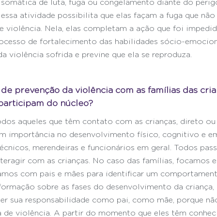
 somática de luta, fuga ou congelamento diante do perig
 essa atividade possibilita que elas façam a fuga que nã
de violência. Nela, elas completam a ação que foi impedid
cesso de fortalecimento das habilidades sócio-emociona
a violência sofrida e previne que ela se reproduza.
de prevenção da violência com as famílias das cria
participam do núcleo?
os aqueles que têm contato com as crianças, direto ou i
m importância no desenvolvimento físico, cognitivo e e
 técnicos, merendeiras e funcionários em geral. Todos pa
teragir com as crianças. No caso das famílias, focamos 
hamos com pais e mães para identificar um comportament
nformação sobre as fases do desenvolvimento da criança,
er sua responsabilidade como pai, como mãe, porque não
de violência. A partir do momento que eles têm conhec