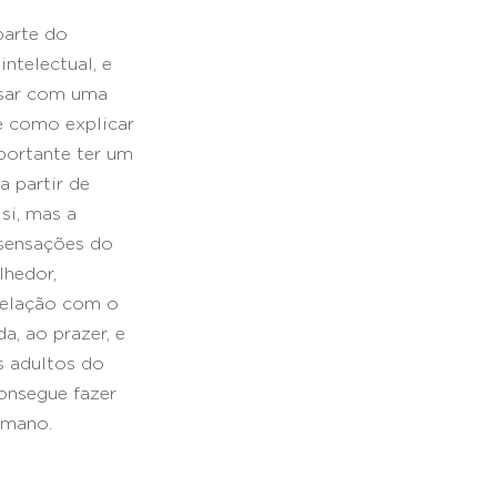
parte do 
ntelectual, e 
rsar com uma 
e como explicar 
portante ter um 
a partir de 
si, mas a 
 sensações do 
lhedor, 
 relação com o 
a, ao prazer, e 
s adultos do 
onsegue fazer 
umano.