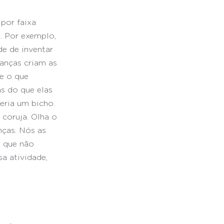
por faixa 
. Por exemplo, 
e de inventar 
anças criam as 
e o que 
s do que elas 
eria um bicho. 
coruja. Olha o 
nças. Nós as 
o que não 
a atividade, 