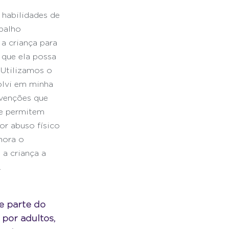
habilidades de 
balho 
a criança para 
 que ela possa 
 Utilizamos o 
olvi em minha 
venções que 
 e permitem 
or abuso físico 
hora o 
a criança a 
.
 parte do 
 por adultos, 