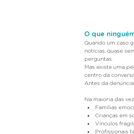
O que ninguém 
Quando um caso gr
notícias, quase se
perguntas. 
Mas existe uma pe
centro da conversa
Antes da denúncia.
Na maioria das veze
Famílias emoc
Crianças em so
Vínculos fragil
Profissionais