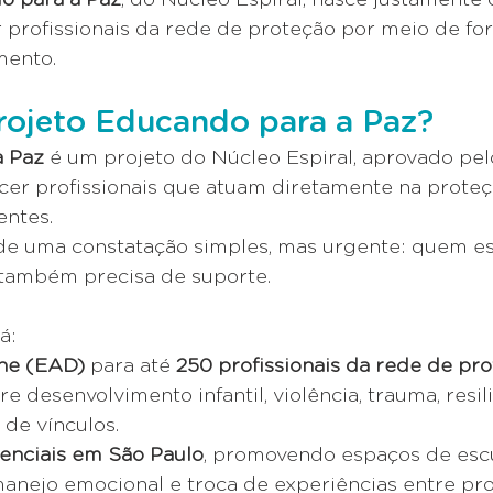
er profissionais da rede de proteção por meio de fo
mento.
rojeto Educando para a Paz?
a Paz
 é um projeto do Núcleo Espiral, aprovado p
ecer profissionais que atuam diretamente na proteç
entes.
de uma constatação simples, mas urgente: quem est
 também precisa de suporte.
á:
ne (EAD)
 para até 
250 profissionais da rede de pr
 desenvolvimento infantil, violência, trauma, resili
 de vínculos.
enciais em São Paulo
, promovendo espaços de escu
anejo emocional e troca de experiências entre prof