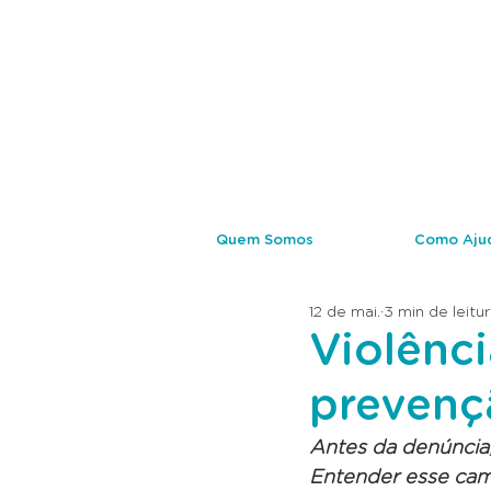
Quem Somos
Como Aju
12 de mai.
3 min de leitu
Violênci
prevenç
Antes da denúncia, 
Entender esse cam