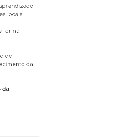
 aprendizado 
s locais.
e forma 
o de 
lecimento da 
 da 