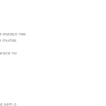
 espaço nas 
e muitas 
arece no 
s sem o 