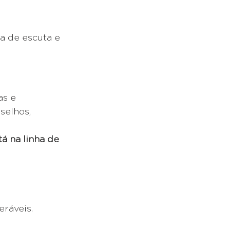
a de escuta e 
s e 
selhos, 
 na linha de 
eráveis.