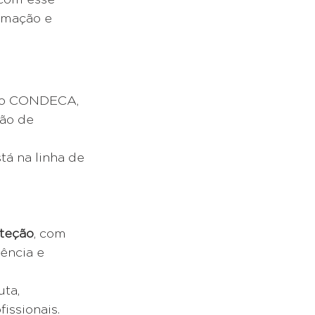
rmação e 
elo CONDECA, 
ão de 
á na linha de 
oteção
, com 
ência e 
ta, 
issionais.