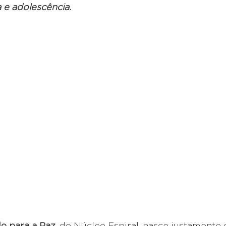
a e adolescência.
o para a Paz
, do Núcleo Espiral, nasce justamente