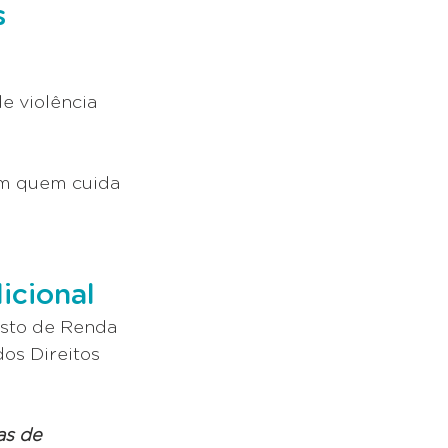
s
e violência 
om quem cuida 
icional
osto de Renda 
os Direitos 
as de 