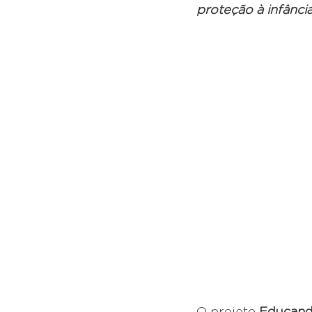
proteção à infânci
O projeto 
Educand